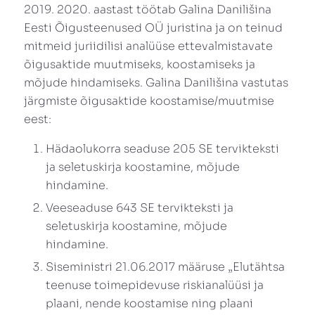
2019. 2020. aastast töötab Galina Danilišina
Eesti Õigusteenused OÜ juristina ja on teinud
mitmeid juriidilisi analüüse ettevalmistavate
õigusaktide muutmiseks, koostamiseks ja
mõjude hindamiseks. Galina Danilišina vastutas
järgmiste õigusaktide koostamise/muutmise
eest:
Hädaolukorra seaduse 205 SE tervikteksti
ja seletuskirja koostamine, mõjude
hindamine.
Veeseaduse 643 SE tervikteksti ja
seletuskirja koostamine, mõjude
hindamine.
Siseministri 21.06.2017 määruse „Elutähtsa
teenuse toimepidevuse riskianalüüsi ja
plaani, nende koostamise ning plaani