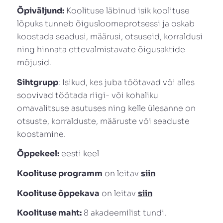
Õpiväljund:
Koolituse läbinud isik koolituse
lõpuks tunneb õigusloomeprotsessi ja oskab
koostada seadusi, määrusi, otsuseid, korraldusi
ning hinnata ettevalmistavate õigusaktide
mõjusid.
Sihtgrupp
: Isikud, kes juba töötavad või alles
soovivad töötada riigi- või kohaliku
omavalitsuse asutuses ning kelle ülesanne on
otsuste, korralduste, määruste või seaduste
koostamine.
Õppekeel:
eesti keel
Koolituse programm
on leitav
siin
Koolituse õppekava
on leitav
siin
Koolituse maht:
8 akadeemilist tundi.