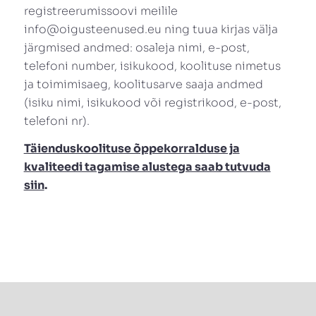
registreerumissoovi meilile
info@oigusteenused.eu
ning tuua kirjas välja
järgmised andmed: osaleja nimi, e-post,
telefoni number, isikukood, koolituse nimetus
ja toimimisaeg, koolitusarve saaja andmed
(isiku nimi, isikukood või registrikood, e-post,
telefoni nr).
Täienduskoolituse õppekorralduse ja
kvaliteedi tagamise alustega saab tutvuda
siin
.