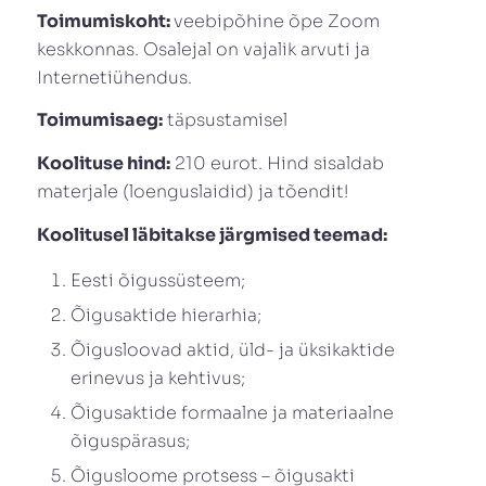
Toimumiskoht:
veebipõhine õpe Zoom
keskkonnas. Osalejal on vajalik arvuti ja
Internetiühendus.
Toimumisaeg:
täpsustamisel
Koolituse hind:
210 eurot. Hind sisaldab
materjale (loenguslaidid) ja tõendit!
Koolitusel läbitakse järgmised teemad:
Eesti õigussüsteem;
Õigusaktide hierarhia;
Õigusloovad aktid, üld- ja üksikaktide
erinevus ja kehtivus;
Õigusaktide formaalne ja materiaalne
õiguspärasus;
Õigusloome protsess – õigusakti