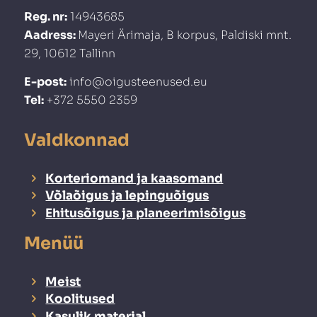
Reg. nr:
14943685
Aadress:
Mayeri Ärimaja, B korpus, Paldiski mnt.
29, 10612 Tallinn
E-post:
info@oigusteenused.eu
Tel:
+372 5550 2359
Valdkonnad
Korteriomand ja kaasomand
Võlaõigus ja lepinguõigus
Ehitusõigus ja planeerimisõigus
Menüü
Meist
Koolitused
Kasulik materjal