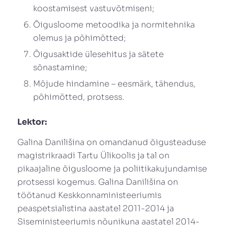
koostamisest vastuvõtmiseni;
Õigusloome metoodika ja normitehnika
olemus ja põhimõtted;
Õigusaktide ülesehitus ja sätete
sõnastamine;
Mõjude hindamine – eesmärk, tähendus,
põhimõtted, protsess.
Lektor:
Galina Danilišina on omandanud õigusteaduse
magistrikraadi Tartu Ülikoolis ja tal on
pikaajaline õigusloome ja poliitikakujundamise
protsessi kogemus. Galina Danilišina on
töötanud Keskkonnaministeeriumis
peaspetsialistina aastatel 2011-2014 ja
Siseministeeriumis nõunikuna aastatel 2014-