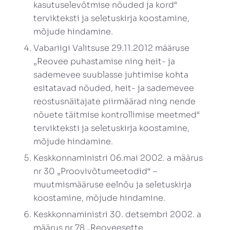
kasutuselevõtmise nõuded ja kord“
tervikteksti ja seletuskirja koostamine,
mõjude hindamine.
Vabariigi Valitsuse 29.11.2012 määruse
„Reovee puhastamise ning heit- ja
sademevee suublasse juhtimise kohta
esitatavad nõuded, heit- ja sademevee
reostusnäitajate piirmäärad ning nende
nõuete täitmise kontrollimise meetmed“
tervikteksti ja seletuskirja koostamine,
mõjude hindamine.
Keskkonnaministri 06.mai 2002. a määrus
nr 30 „Proovivõtumeetodid“ –
muutmismääruse eelnõu ja seletuskirja
koostamine, mõjude hindamine.
Keskkonnaministri 30. detsembri 2002. a
määrus nr 78 „Reoveesette