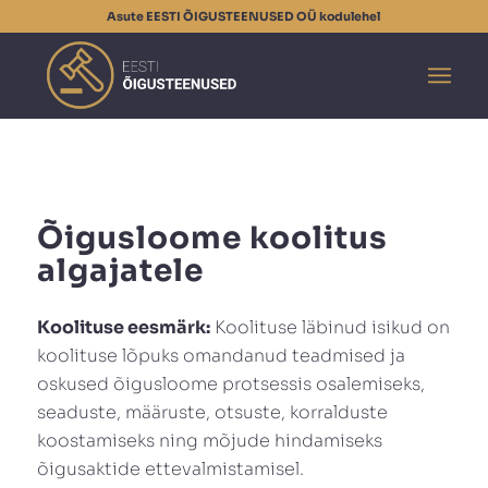
Asute EESTI ÕIGUSTEENUSED OÜ kodulehel
Õigusloome koolitus
algajatele
Koolituse eesmärk:
Koolituse läbinud isikud on
koolituse lõpuks omandanud teadmised ja
oskused õigusloome protsessis osalemiseks,
seaduste, määruste, otsuste, korralduste
koostamiseks ning mõjude hindamiseks
õigusaktide ettevalmistamisel.