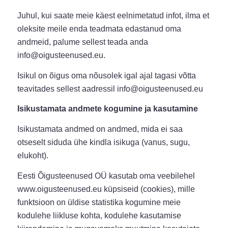
Juhul, kui saate meie käest eelnimetatud infot, ilma et
oleksite meile enda teadmata edastanud oma
andmeid, palume sellest teada anda
info@oigusteenused.eu.
Isikul on õigus oma nõusolek igal ajal tagasi võtta
teavitades sellest aadressil info@oigusteenused.eu
Isikustamata andmete kogumine ja kasutamine
Isikustamata andmed on andmed, mida ei saa
otseselt siduda ühe kindla isikuga (vanus, sugu,
elukoht).
Eesti Õigusteenused OÜ kasutab oma veebilehel
www.oigusteenused.eu küpsiseid (cookies), mille
funktsioon on üldise statistika kogumine meie
kodulehe liikluse kohta, kodulehe kasutamise