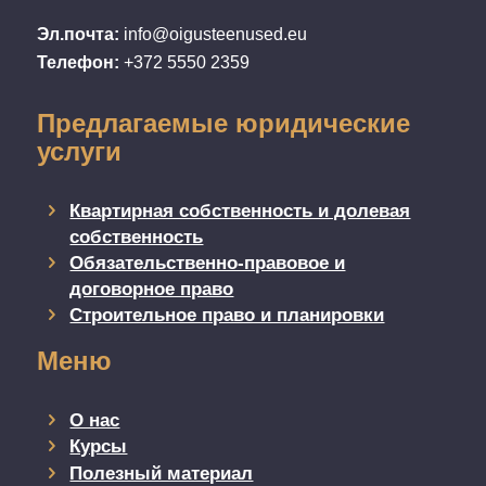
Эл.почта:
info@oigusteenused.eu
Телефон:
+372 5550 2359
Предлагаемые юридические
услуги
Квартирная собственность и долевая
собственность
Обязательственно-правовое и
договорное право
Строительное право и планировки
Меню
О нас
Курсы
Полезный материал