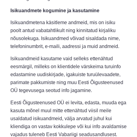
Isikuandmete kogumine ja kasutamine
Isikuandmetena käsitleme andmeid, mis on isiku
poolt antud vabatahtlikult ning kinnitatud kirjaliku
nõusolekuga. Isikuandmed võivad sisaldada nime,
telefoninumbrit, e-maili, aadressi ja muid andmeid.
Isikuandmeid kasutame vaid selleks ettenähtud
eesmärgil, milleks on klientidele värskeima turuinfo
edastamine uudiskirjade, igakuiste turuülevaadete,
parimate pakkumiste ning muu Eesti Õigusteenused
OÜ tegevusega seotud info jagamine.
Eesti Õigusteenused OÜ ei levita, edasta, muuda ega
kasuta mõnel muul mitte ettenähtud viisil meile
usaldatud isikuandmeid, välja arvatud juhul kui
kliendiga on vastav kokkulepe või kui info avaldamise
vajadus tuleneb Eesti Vabariigi seadusandlusest.