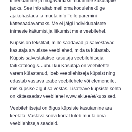
kiirendamine ja mugavamaks muutmine kasutajate
jaoks. See info aitab meil oma kodulehekülge
ajakohastada ja muuta info Teile paremini
kättesaadavamaks. Me ei jälgi individuaalsete
inimeste käitumist ja liikumist meie veebilehel.
Küpsis on tekstifail, mille saadavad ja salvestavad
kasutaja arvutisse veebilehed, mida ta külastab.
Küpsis salvestatakse kasutaja veebilehitseja
failikataloogis. Juhul kui Kasutaja on veebilehte
varem külastanud, loeb veebilehitseja küpsist ning
edastab vastava teabe veebilehele või elemendile,
mis küpsise algul salvestas. Lisateave küpsiste kohta
on kättesaadav veebilehel www.aki.ee/et/kupsised.
Veebilehitsejal on õigus küpsiste kasutamine ära
keelata. Vastava soovi korral tuleb muuta oma
veebilehitseja seadeid.