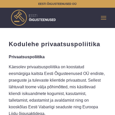
EESTI ÕIGUSTEENUSED OÜ
Kodulehe privaatsuspoliitika
Privaatsuspoliitika
Käesolev privaatsuspoliitika on koostatud
eesmärgiga kaitsta Eesti Õigusteenused OÜ endiste,
praeguste ja tulevaste klientide privaatsust. Sellest
lähtuvalt toome välja põhimõtted, mis käsitlevad
kliendi isikuandmete kogumist, kasutamist,
talletamist, edastamist ja avaldamist ning on
kooskõlas Eesti Vabariigi seaduste ning Euroopa
Liidu õigusaktidega.