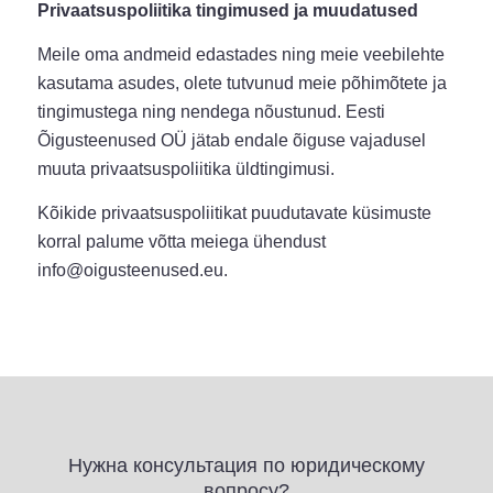
Privaatsuspoliitika tingimused ja muudatused
Meile oma andmeid edastades ning meie veebilehte
kasutama asudes, olete tutvunud meie põhimõtete ja
tingimustega ning nendega nõustunud. Eesti
Õigusteenused OÜ jätab endale õiguse vajadusel
muuta privaatsuspoliitika üldtingimusi.
Kõikide privaatsuspoliitikat puudutavate küsimuste
korral palume võtta meiega ühendust
info@oigusteenused.eu.
Нужна консультация по юридическому
вопросу?